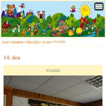
Úvod
»
Fotoalbum
»
Tábor 2012
»
14. den
»
P7131520
14. den
P7131520