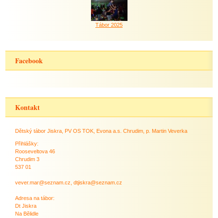
Tábor 2025
Facebook
Kontakt
Dětský tábor Jiskra, PV OS TOK, Evona a.s. Chrudim, p. Martin Veverka
Přihlášky:
Rooseveltova 46
Chrudim 3
537 01
vever.mar@seznam.cz, dtjiskra@seznam.cz
Adresa na tábor:
Dt Jiskra
Na Bělidle