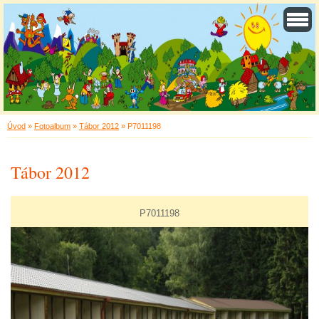
Úvod
»
Fotoalbum
»
Tábor 2012
»
P7011198
Tábor 2012
P7011198