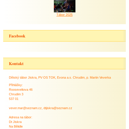
Tábor 2025
Facebook
Kontakt
Dětský tábor Jiskra, PV OS TOK, Evona a.s. Chrudim, p. Martin Veverka
Přihlášky:
Rooseveltova 46
Chrudim 3
537 01
vever.mar@seznam.cz, dtjiskra@seznam.cz
Adresa na tábor:
Dt Jiskra
Na Bělidle