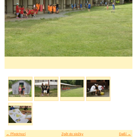
← Předchozí
Zpět do složky
Další →