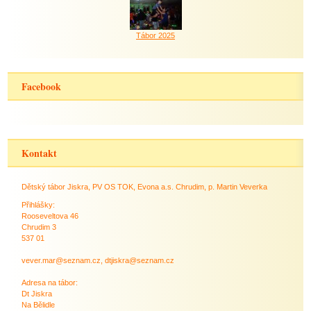
Tábor 2025
Facebook
Kontakt
Dětský tábor Jiskra, PV OS TOK, Evona a.s. Chrudim, p. Martin Veverka
Přihlášky:
Rooseveltova 46
Chrudim 3
537 01
vever.mar@seznam.cz, dtjiskra@seznam.cz
Adresa na tábor:
Dt Jiskra
Na Bělidle