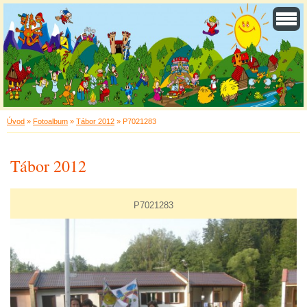
Úvod
»
Fotoalbum
»
Tábor 2012
»
P7021283
Tábor 2012
P7021283