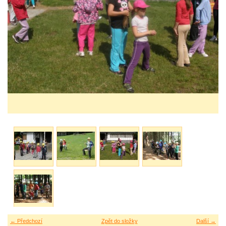
← Předchozí
Zpět do složky
Další →