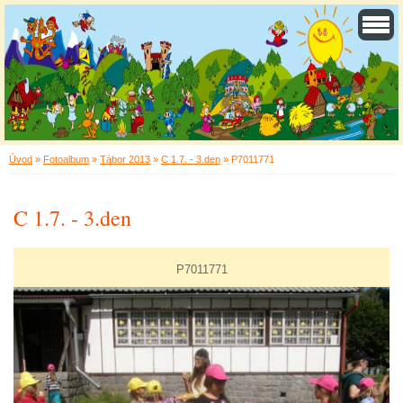
Úvod
»
Fotoalbum
»
Tábor 2013
»
C 1.7. - 3.den
»
P7011771
C 1.7. - 3.den
P7011771