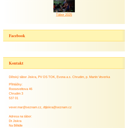
Tábor 2025
Facebook
Kontakt
Dětský tábor Jiskra, PV OS TOK, Evona a.s. Chrudim, p. Martin Veverka
Přihlášky:
Rooseveltova 46
Chrudim 3
537 01
vever.mar@seznam.cz, dtjiskra@seznam.cz
Adresa na tábor:
Dt Jiskra
Na Bělidle