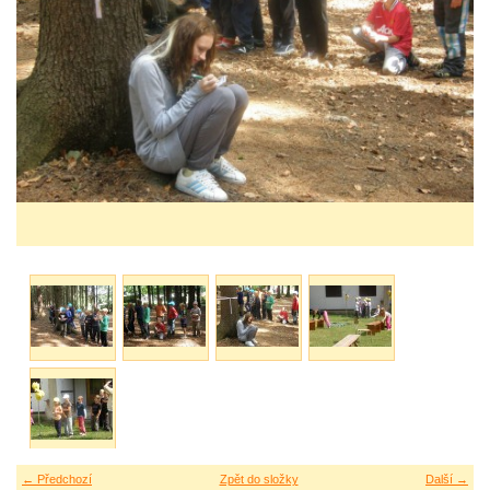
← Předchozí
Zpět do složky
Další →