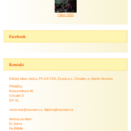
Tábor 2025
Facebook
Kontakt
Dětský tábor Jiskra, PV OS TOK, Evona a.s. Chrudim, p. Martin Veverka
Přihlášky:
Rooseveltova 46
Chrudim 3
537 01
vever.mar@seznam.cz, dtjiskra@seznam.cz
Adresa na tábor:
Dt Jiskra
Na Bělidle