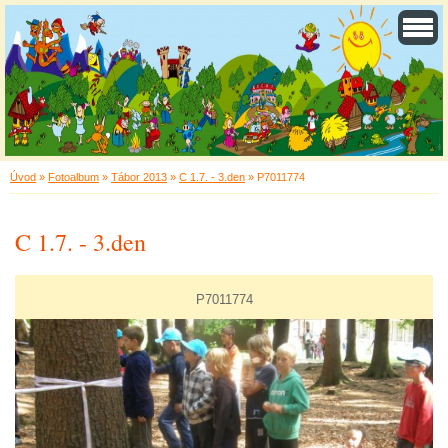
Úvod
»
Fotoalbum
»
Tábor 2013
»
C 1.7. - 3.den
»
P7011774
C 1.7. - 3.den
P7011774