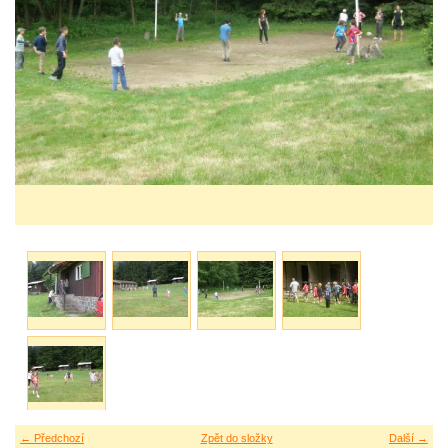
← Předchozí
Zpět do složky
Další →