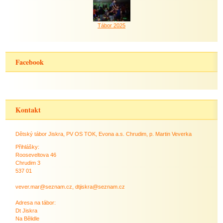
Tábor 2025
Facebook
Kontakt
Dětský tábor Jiskra, PV OS TOK, Evona a.s. Chrudim, p. Martin Veverka
Přihlášky:
Rooseveltova 46
Chrudim 3
537 01
vever.mar@seznam.cz, dtjiskra@seznam.cz
Adresa na tábor:
Dt Jiskra
Na Bělidle