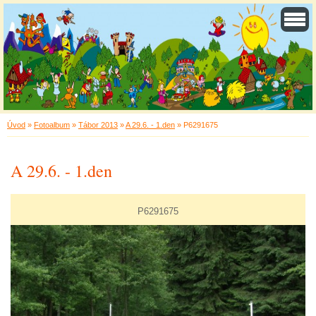
Úvod
»
Fotoalbum
»
Tábor 2013
»
A 29.6. - 1.den
»
P6291675
A 29.6. - 1.den
P6291675