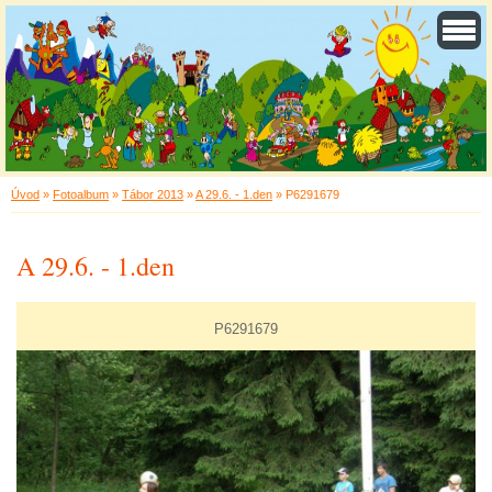
Úvod
»
Fotoalbum
»
Tábor 2013
»
A 29.6. - 1.den
»
P6291679
A 29.6. - 1.den
P6291679