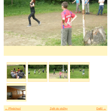
← Předchozí
Zpět do složky
Další →