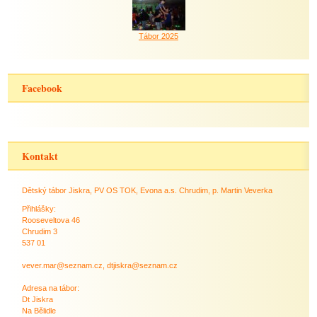
Tábor 2025
Facebook
Kontakt
Dětský tábor Jiskra, PV OS TOK, Evona a.s. Chrudim, p. Martin Veverka
Přihlášky:
Rooseveltova 46
Chrudim 3
537 01
vever.mar@seznam.cz, dtjiskra@seznam.cz
Adresa na tábor:
Dt Jiskra
Na Bělidle