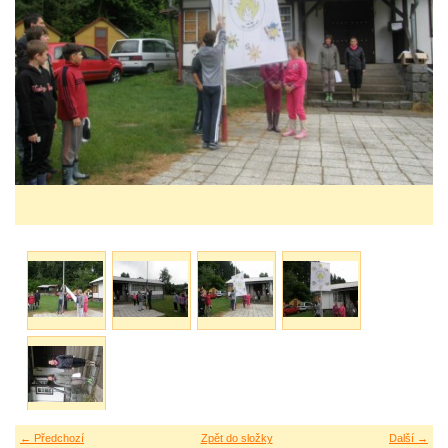
← Předchozí
Zpět do složky
Další →