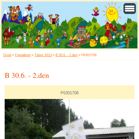
Úvod
»
Fotoalbum
»
Tábor 2013
»
B 30.6. - 2.den
»
P6301708
B 30.6. - 2.den
P6301708