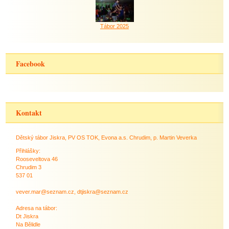
Tábor 2025
Facebook
Kontakt
Dětský tábor Jiskra, PV OS TOK, Evona a.s. Chrudim, p. Martin Veverka
Přihlášky:
Rooseveltova 46
Chrudim 3
537 01
vever.mar@seznam.cz, dtjiskra@seznam.cz
Adresa na tábor:
Dt Jiskra
Na Bělidle