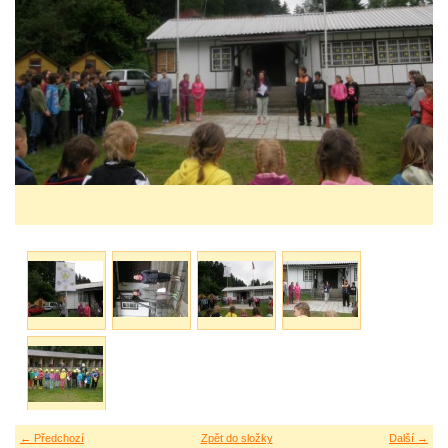
← Předchozí
Zpět do složky
Další →