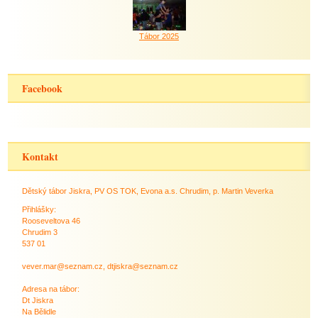
Tábor 2025
Facebook
Kontakt
Dětský tábor Jiskra, PV OS TOK, Evona a.s. Chrudim, p. Martin Veverka
Přihlášky:
Rooseveltova 46
Chrudim 3
537 01
vever.mar@seznam.cz, dtjiskra@seznam.cz
Adresa na tábor:
Dt Jiskra
Na Bělidle