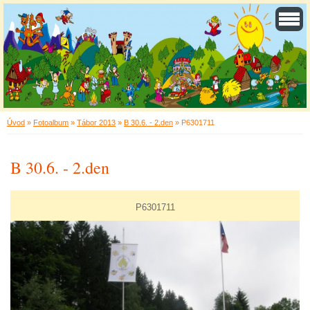
Úvod
»
Fotoalbum
»
Tábor 2013
»
B 30.6. - 2.den
»
P6301711
B 30.6. - 2.den
P6301711