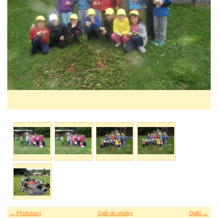
← Předchozí
Zpět do složky
Další →