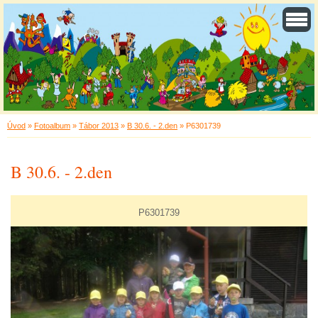
Úvod
»
Fotoalbum
»
Tábor 2013
»
B 30.6. - 2.den
»
P6301739
B 30.6. - 2.den
P6301739