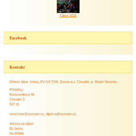
Tábor 2025
Facebook
Kontakt
Dětský tábor Jiskra, PV OS TOK, Evona a.s. Chrudim, p. Martin Veverka
Přihlášky:
Rooseveltova 46
Chrudim 3
537 01
vever.mar@seznam.cz, dtjiskra@seznam.cz
Adresa na tábor:
Dt Jiskra
Na Bělidle