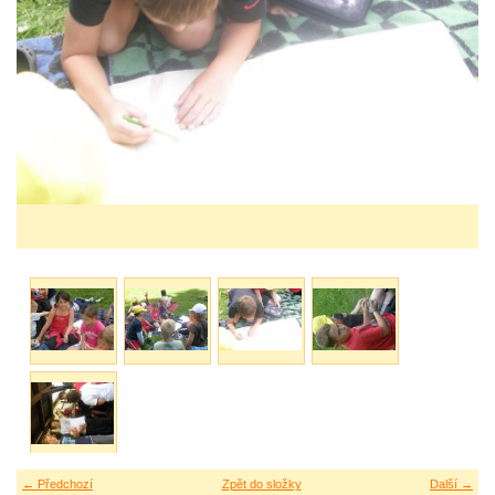
← Předchozí
Zpět do složky
Další →