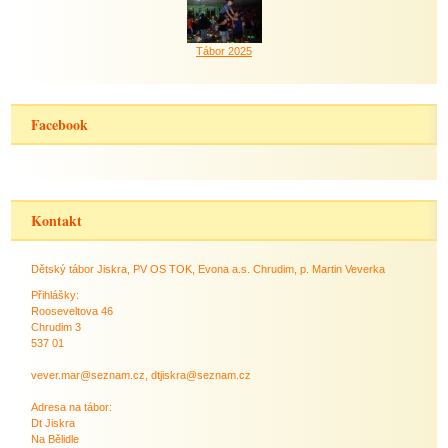
Tábor 2025
Facebook
Kontakt
Dětský tábor Jiskra, PV OS TOK, Evona a.s. Chrudim, p. Martin Veverka
Přihlášky:
Rooseveltova 46
Chrudim 3
537 01
vever.mar@seznam.cz, dtjiskra@seznam.cz
Adresa na tábor:
Dt Jiskra
Na Bělidle