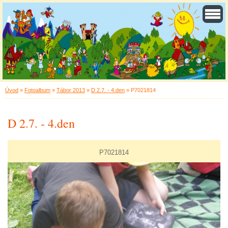
Úvod
»
Fotoalbum
»
Tábor 2013
»
D 2.7. - 4.den
»
P7021814
D 2.7. - 4.den
P7021814