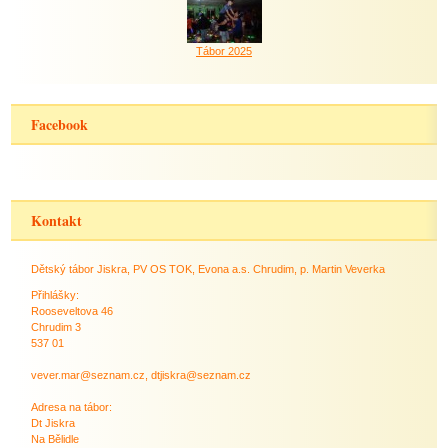
Tábor 2025
Facebook
Kontakt
Dětský tábor Jiskra, PV OS TOK, Evona a.s. Chrudim, p. Martin Veverka
Přihlášky:
Rooseveltova 46
Chrudim 3
537 01
vever.mar@seznam.cz, dtjiskra@seznam.cz
Adresa na tábor:
Dt Jiskra
Na Bělidle