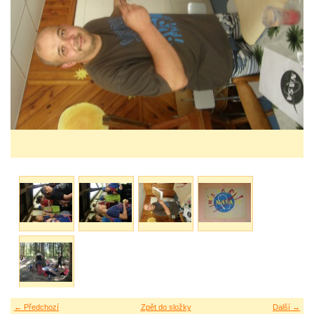
← Předchozí
Zpět do složky
Další →