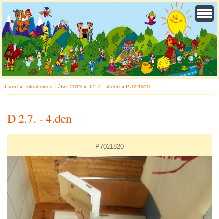
Úvod
»
Fotoalbum
»
Tábor 2013
»
D 2.7. - 4.den
»
P7021820
D 2.7. - 4.den
P7021820