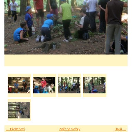
← Předchozí
Zpět do složky
Další →