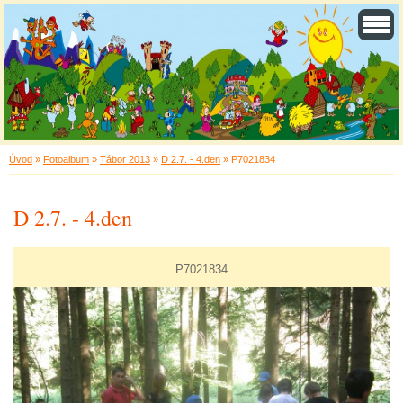
Úvod
»
Fotoalbum
»
Tábor 2013
»
D 2.7. - 4.den
»
P7021834
D 2.7. - 4.den
P7021834