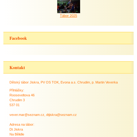
Tábor 2025
Facebook
Kontakt
Dětský tábor Jiskra, PV OS TOK, Evona a.s. Chrudim, p. Martin Veverka
Přihlášky:
Rooseveltova 46
Chrudim 3
537 01
vever.mar@seznam.cz, dtjiskra@seznam.cz
Adresa na tábor:
Dt Jiskra
Na Bělidle