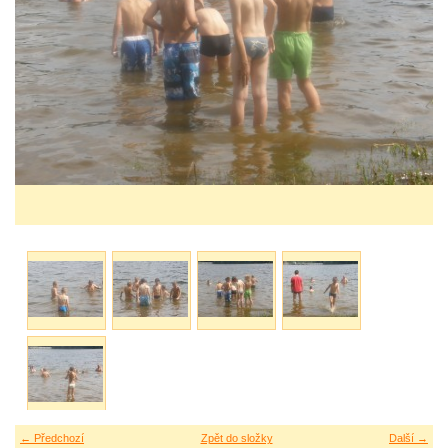
← Předchozí
Zpět do složky
Další →