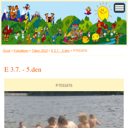
Úvod
»
Fotoalbum
»
Tábor 2013
»
E 3.7. - 5.den
»
P7031876
E 3.7. - 5.den
P7031876