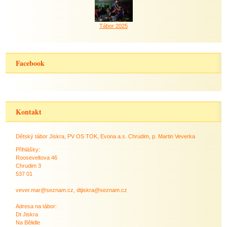
Tábor 2025
Facebook
Kontakt
Dětský tábor Jiskra, PV OS TOK, Evona a.s. Chrudim, p. Martin Veverka
Přihlášky:
Rooseveltova 46
Chrudim 3
537 01
vever.mar@seznam.cz, dtjiskra@seznam.cz
Adresa na tábor:
Dt Jiskra
Na Bělidle