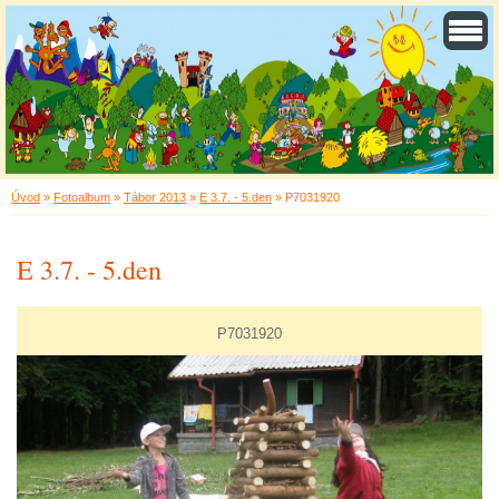
Úvod
»
Fotoalbum
»
Tábor 2013
»
E 3.7. - 5.den
»
P7031920
E 3.7. - 5.den
P7031920