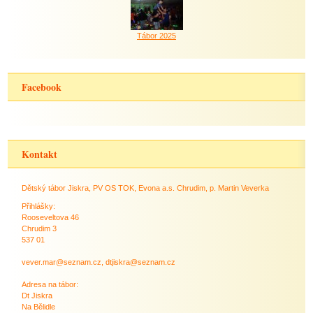
Tábor 2025
Facebook
Kontakt
Dětský tábor Jiskra, PV OS TOK, Evona a.s. Chrudim, p. Martin Veverka
Přihlášky:
Rooseveltova 46
Chrudim 3
537 01
vever.mar@seznam.cz, dtjiskra@seznam.cz
Adresa na tábor:
Dt Jiskra
Na Bělidle