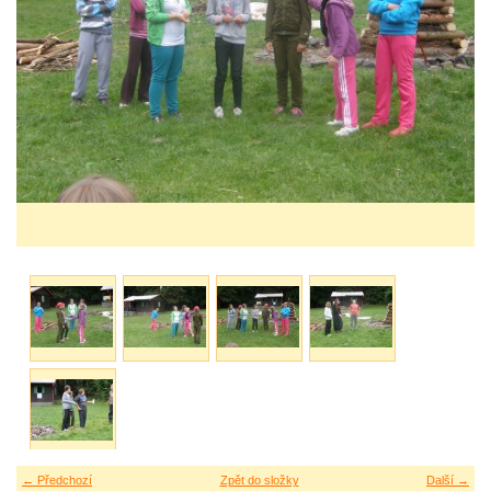
← Předchozí
Zpět do složky
Další →