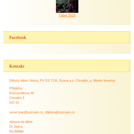
Tábor 2025
Facebook
Kontakt
Dětský tábor Jiskra, PV OS TOK, Evona a.s. Chrudim, p. Martin Veverka
Přihlášky:
Rooseveltova 46
Chrudim 3
537 01
vever.mar@seznam.cz, dtjiskra@seznam.cz
Adresa na tábor:
Dt Jiskra
Na Bělidle