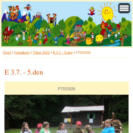
Úvod
»
Fotoalbum
»
Tábor 2013
»
E 3.7. - 5.den
»
P7031926
E 3.7. - 5.den
P7031926