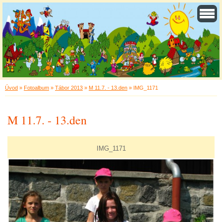
Úvod
»
Fotoalbum
»
Tábor 2013
»
M 11.7. - 13.den
»
IMG_1171
M 11.7. - 13.den
IMG_1171