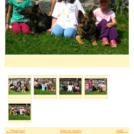
← Předchozí
Zpět do složky
Další →