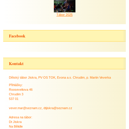
Tábor 2025
Facebook
Kontakt
Dětský tábor Jiskra, PV OS TOK, Evona a.s. Chrudim, p. Martin Veverka
Přihlášky:
Rooseveltova 46
Chrudim 3
537 01
vever.mar@seznam.cz, dtjiskra@seznam.cz
Adresa na tábor:
Dt Jiskra
Na Bělidle