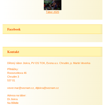
Tábor 2025
Facebook
Kontakt
Dětský tábor Jiskra, PV OS TOK, Evona a.s. Chrudim, p. Martin Veverka
Přihlášky:
Rooseveltova 46
Chrudim 3
537 01
vever.mar@seznam.cz, dtjiskra@seznam.cz
Adresa na tábor:
Dt Jiskra
Na Bělidle