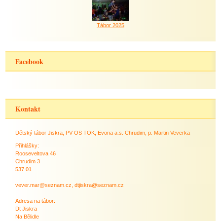
Tábor 2025
Facebook
Kontakt
Dětský tábor Jiskra, PV OS TOK, Evona a.s. Chrudim, p. Martin Veverka
Přihlášky:
Rooseveltova 46
Chrudim 3
537 01
vever.mar@seznam.cz, dtjiskra@seznam.cz
Adresa na tábor:
Dt Jiskra
Na Bělidle