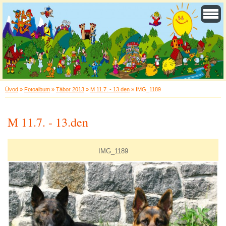
Úvod
»
Fotoalbum
»
Tábor 2013
»
M 11.7. - 13.den
»
IMG_1189
M 11.7. - 13.den
IMG_1189