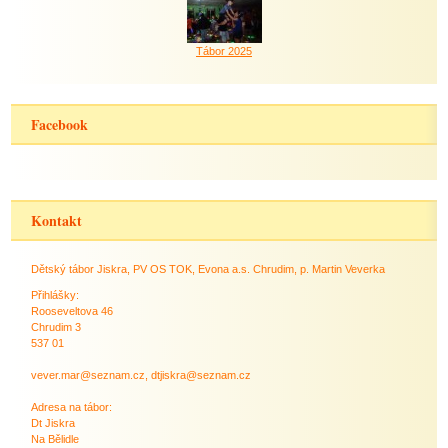
Tábor 2025
Facebook
Kontakt
Dětský tábor Jiskra, PV OS TOK, Evona a.s. Chrudim, p. Martin Veverka
Přihlášky:
Rooseveltova 46
Chrudim 3
537 01
vever.mar@seznam.cz, dtjiskra@seznam.cz
Adresa na tábor:
Dt Jiskra
Na Bělidle