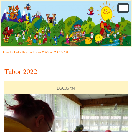
Úvod
»
Fotoalbum
»
Tábor 2022
»
DSC05734
Tábor 2022
DSC05734