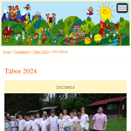
Úvod
»
Fotoalbum
»
Tábor 2024
»
DSC08414
Tábor 2024
DSC08414