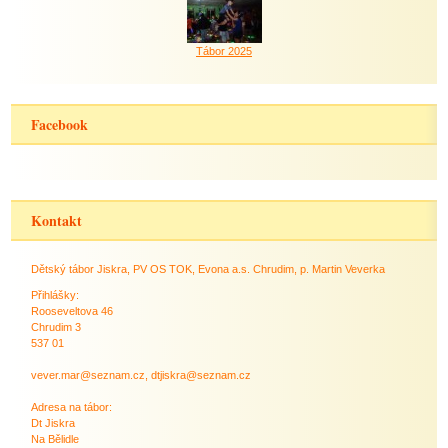
Tábor 2025
Facebook
Kontakt
Dětský tábor Jiskra, PV OS TOK, Evona a.s. Chrudim, p. Martin Veverka
Přihlášky:
Rooseveltova 46
Chrudim 3
537 01
vever.mar@seznam.cz, dtjiskra@seznam.cz
Adresa na tábor:
Dt Jiskra
Na Bělidle