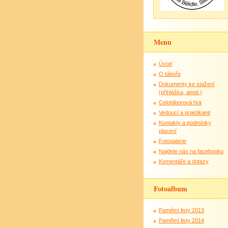
Menu
Úvod
O táboře
Dokumenty ke stažení
(přihláška, apod.)
Celotáborová hra
Vedoucí a praktikanti
Kontakty a podmínky
placení
Fotogalerie
Najdete nás na facebooku
Komentáře a dotazy
Fotoalbum
Pamětní listy 2013
Pamětní listy 2014