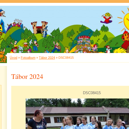
Úvod
»
Fotoalbum
»
Tábor 2024
»
DSC08415
Tábor 2024
DSC08415