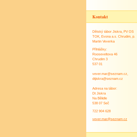
Kontakt
Dětský tábor Jiskra, PV OS
TOK, Evona a.s. Chrudim, p.
Martin Veverka
Přihlášky:
Rooseveltova 46
Chrudim 3
537 01
vever.mar@seznam.cz,
dtjiskra@seznam.cz
Adresa na tábor:
Dt Jiskra
Na Bělidle
538 07 Seč
722 904 628
vever.mar@seznam.cz