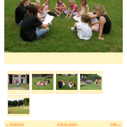
← Předchozí
Zpět do složky
Další →