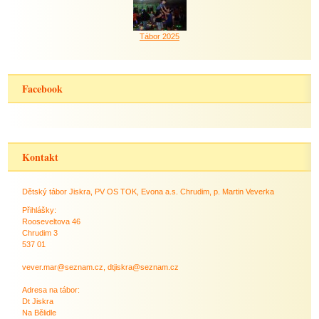
Tábor 2025
Facebook
Kontakt
Dětský tábor Jiskra, PV OS TOK, Evona a.s. Chrudim, p. Martin Veverka
Přihlášky:
Rooseveltova 46
Chrudim 3
537 01
vever.mar@seznam.cz, dtjiskra@seznam.cz
Adresa na tábor:
Dt Jiskra
Na Bělidle