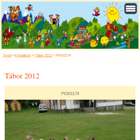
Úvod
»
Fotoalbum
»
Tábor 2012
»
P6301174
Tábor 2012
P6301174