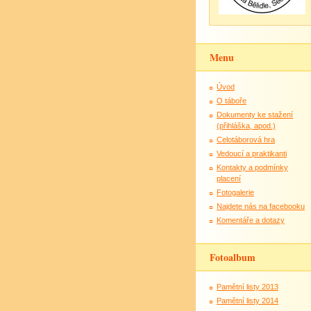
Menu
Úvod
O táboře
Dokumenty ke stažení
(přihláška, apod.)
Celotáborová hra
Vedoucí a praktikanti
Kontakty a podmínky
placení
Fotogalerie
Najdete nás na facebooku
Komentáře a dotazy
Fotoalbum
Pamětní listy 2013
Pamětní listy 2014