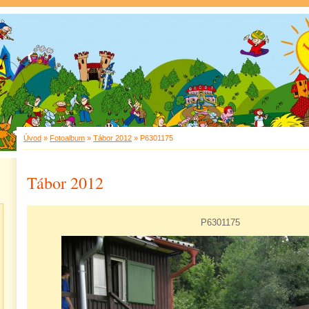
Úvod
»
Fotoalbum
»
Tábor 2012
»
P6301175
Tábor 2012
P6301175