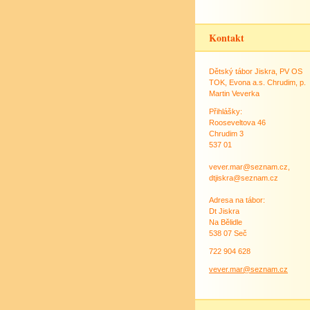
Kontakt
Dětský tábor Jiskra, PV OS
TOK, Evona a.s. Chrudim, p.
Martin Veverka
Přihlášky:
Rooseveltova 46
Chrudim 3
537 01
vever.mar@seznam.cz,
dtjiskra@seznam.cz
Adresa na tábor:
Dt Jiskra
Na Bělidle
538 07 Seč
722 904 628
vever.mar@seznam.cz