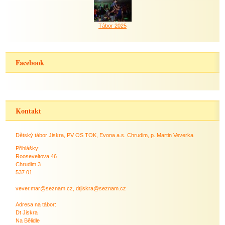
Tábor 2025
Facebook
Kontakt
Dětský tábor Jiskra, PV OS TOK, Evona a.s. Chrudim, p. Martin Veverka
Přihlášky:
Rooseveltova 46
Chrudim 3
537 01
vever.mar@seznam.cz, dtjiskra@seznam.cz
Adresa na tábor:
Dt Jiskra
Na Bělidle