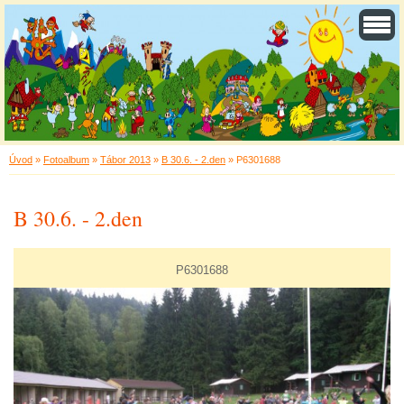
Úvod
»
Fotoalbum
»
Tábor 2013
»
B 30.6. - 2.den
»
P6301688
B 30.6. - 2.den
P6301688