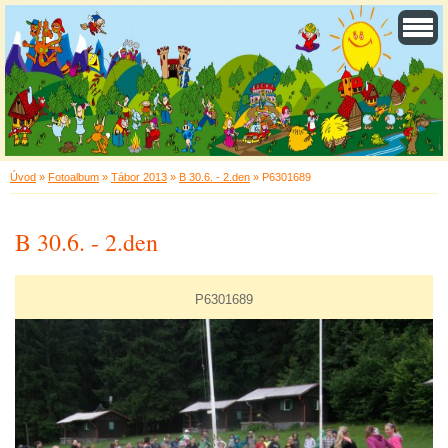
Úvod
»
Fotoalbum
»
Tábor 2013
»
B 30.6. - 2.den
»
P6301689
B 30.6. - 2.den
P6301689