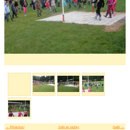
← Předchozí
Zpět do složky
Další →