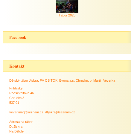
Tábor 2025
Facebook
Kontakt
Dětský tábor Jiskra, PV OS TOK, Evona a.s. Chrudim, p. Martin Veverka
Přihlášky:
Rooseveltova 46
Chrudim 3
537 01
vever.mar@seznam.cz, dtjiskra@seznam.cz
Adresa na tábor:
Dt Jiskra
Na Bělidle