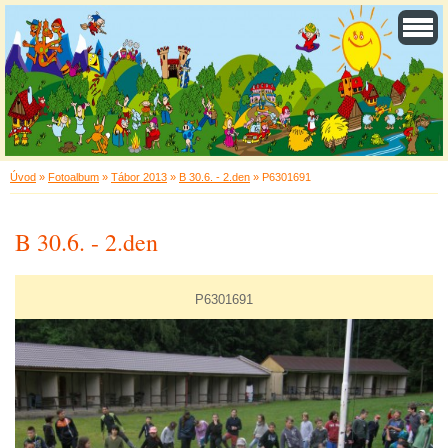
Úvod
»
Fotoalbum
»
Tábor 2013
»
B 30.6. - 2.den
»
P6301691
B 30.6. - 2.den
P6301691