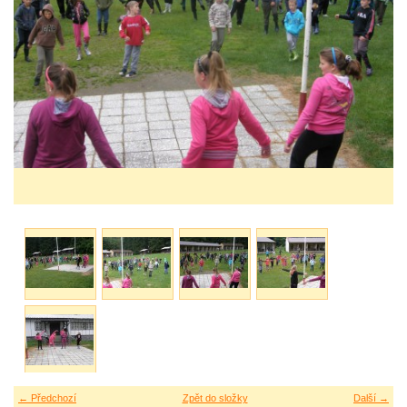
← Předchozí
Zpět do složky
Další →