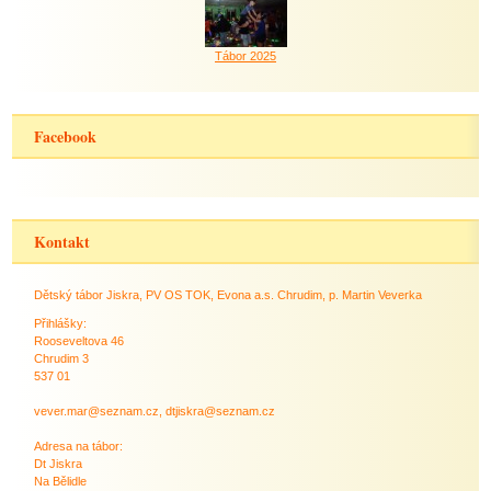
Tábor 2025
Facebook
Kontakt
Dětský tábor Jiskra, PV OS TOK, Evona a.s. Chrudim, p. Martin Veverka
Přihlášky:
Rooseveltova 46
Chrudim 3
537 01
vever.mar@seznam.cz, dtjiskra@seznam.cz
Adresa na tábor:
Dt Jiskra
Na Bělidle