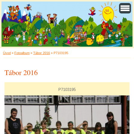
Úvod
»
Fotoalbum
»
Tábor 2016
»
P7103195
Tábor 2016
P7103195