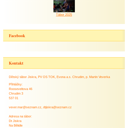
Tábor 2025
Facebook
Kontakt
Dětský tábor Jiskra, PV OS TOK, Evona a.s. Chrudim, p. Martin Veverka
Přihlášky:
Rooseveltova 46
Chrudim 3
537 01
vever.mar@seznam.cz, dtjiskra@seznam.cz
Adresa na tábor:
Dt Jiskra
Na Bělidle