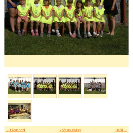
← Předchozí
Zpět do složky
Další →