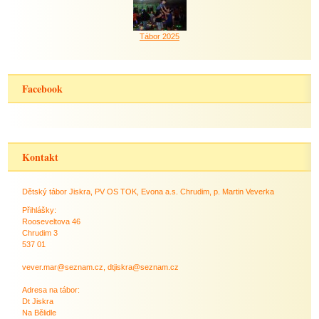
Tábor 2025
Facebook
Kontakt
Dětský tábor Jiskra, PV OS TOK, Evona a.s. Chrudim, p. Martin Veverka
Přihlášky:
Rooseveltova 46
Chrudim 3
537 01
vever.mar@seznam.cz, dtjiskra@seznam.cz
Adresa na tábor:
Dt Jiskra
Na Bělidle