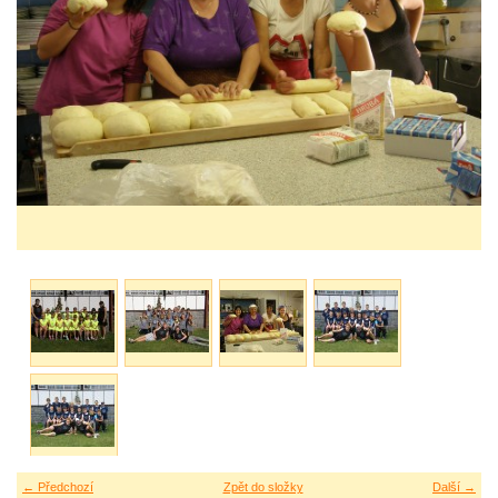
← Předchozí
Zpět do složky
Další →