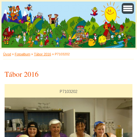
Úvod
»
Fotoalbum
»
Tábor 2016
»
P7103202
Tábor 2016
P7103202