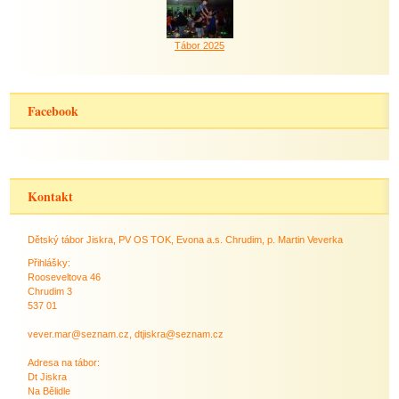
Tábor 2025
Facebook
Kontakt
Dětský tábor Jiskra, PV OS TOK, Evona a.s. Chrudim, p. Martin Veverka
Přihlášky:
Rooseveltova 46
Chrudim 3
537 01
vever.mar@seznam.cz, dtjiskra@seznam.cz
Adresa na tábor:
Dt Jiskra
Na Bělidle