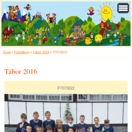
Úvod
»
Fotoalbum
»
Tábor 2016
»
P7073022
Tábor 2016
P7073022