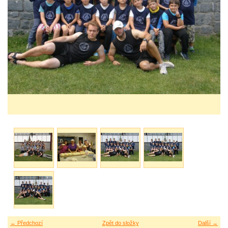
← Předchozí
Zpět do složky
Další →