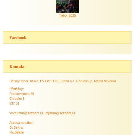
Tábor 2025
Facebook
Kontakt
Dětský tábor Jiskra, PV OS TOK, Evona a.s. Chrudim, p. Martin Veverka
Přihlášky:
Rooseveltova 46
Chrudim 3
537 01
vever.mar@seznam.cz, dtjiskra@seznam.cz
Adresa na tábor:
Dt Jiskra
Na Bělidle