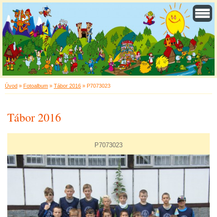
Úvod
»
Fotoalbum
»
Tábor 2016
»
P7073023
Tábor 2016
P7073023