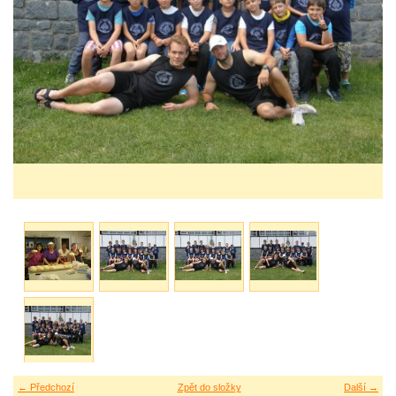
← Předchozí
Zpět do složky
Další →