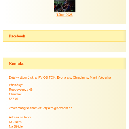
Tábor 2025
Facebook
Kontakt
Dětský tábor Jiskra, PV OS TOK, Evona a.s. Chrudim, p. Martin Veverka
Přihlášky:
Rooseveltova 46
Chrudim 3
537 01
vever.mar@seznam.cz, dtjiskra@seznam.cz
Adresa na tábor:
Dt Jiskra
Na Bělidle