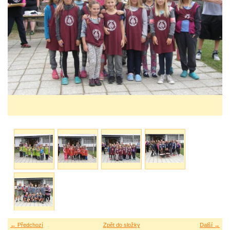
← Předchozí
Zpět do složky
Další →