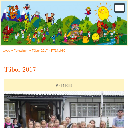
Úvod
»
Fotoalbum
»
Tábor 2017
»
P7141089
Tábor 2017
P7141089