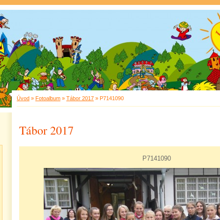
Úvod
»
Fotoalbum
»
Tábor 2017
»
P7141090
Tábor 2017
P7141090