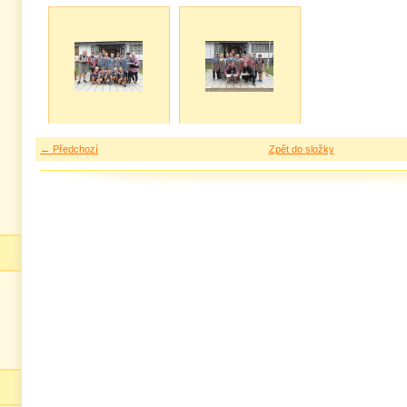
← Předchozí
Zpět do složky