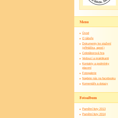
Menu
Úvod
O táboře
Dokumenty ke stažení
(přihláška, apod.)
Celotáborová hra
Vedoucí a praktikanti
Kontakty a podmínky
placení
Fotogalerie
Najdete nás na facebooku
Komentáře a dotazy
Fotoalbum
Pamětní listy 2013
Pamětní listy 2014