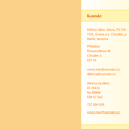
Kontakt
Dětský tábor Jiskra, PV OS
TOK, Evona a.s. Chrudim, p.
Martin Veverka
Přihlášky:
Rooseveltova 46
Chrudim 3
537 01
vever.mar@seznam.cz,
dtjiskra@seznam.cz
Adresa na tábor:
Dt Jiskra
Na Bělidle
538 07 Seč
722 904 628
vever.mar@seznam.cz