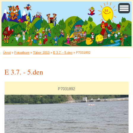
Úvod
»
Fotoalbum
»
Tábor 2013
»
E 3.7. - 5.den
»
P7031892
E 3.7. - 5.den
P7031892