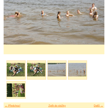
← Předchozí
Zpět do složky
Další →