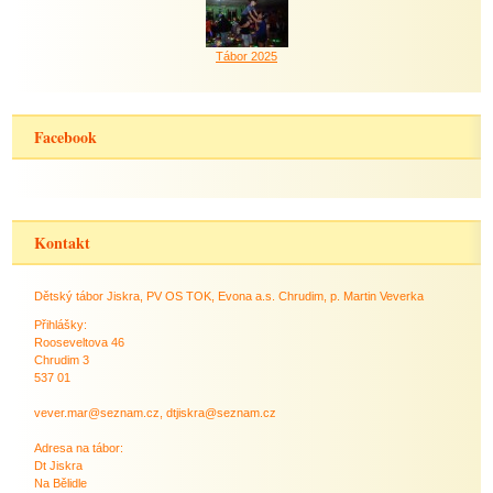
Tábor 2025
Facebook
Kontakt
Dětský tábor Jiskra, PV OS TOK, Evona a.s. Chrudim, p. Martin Veverka
Přihlášky:
Rooseveltova 46
Chrudim 3
537 01
vever.mar@seznam.cz, dtjiskra@seznam.cz
Adresa na tábor:
Dt Jiskra
Na Bělidle