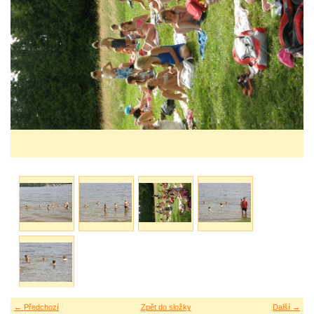
← Předchozí
Zpět do složky
Další →