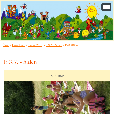
Úvod
»
Fotoalbum
»
Tábor 2013
»
E 3.7. - 5.den
»
P7031894
E 3.7. - 5.den
P7031894