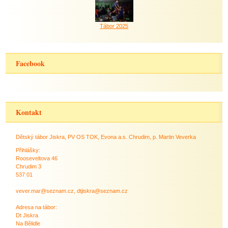
Tábor 2025
Facebook
Kontakt
Dětský tábor Jiskra, PV OS TOK, Evona a.s. Chrudim, p. Martin Veverka
Přihlášky:
Rooseveltova 46
Chrudim 3
537 01
vever.mar@seznam.cz, dtjiskra@seznam.cz
Adresa na tábor:
Dt Jiskra
Na Bělidle