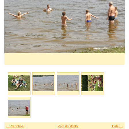
← Předchozí
Zpět do složky
Další →