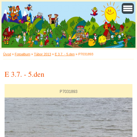
Úvod
»
Fotoalbum
»
Tábor 2013
»
E 3.7. - 5.den
»
P7031893
E 3.7. - 5.den
P7031893