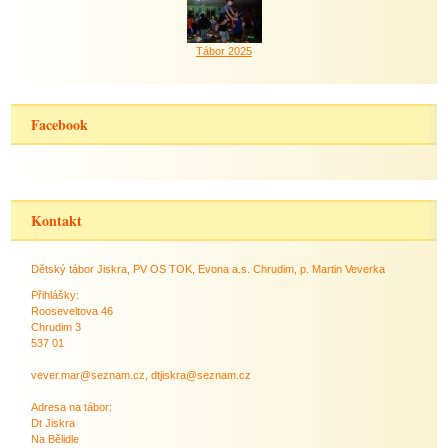
Tábor 2025
Facebook
Kontakt
Dětský tábor Jiskra, PV OS TOK, Evona a.s. Chrudim, p. Martin Veverka
Přihlášky:
Rooseveltova 46
Chrudim 3
537 01
vever.mar@seznam.cz, dtjiskra@seznam.cz
Adresa na tábor:
Dt Jiskra
Na Bělidle